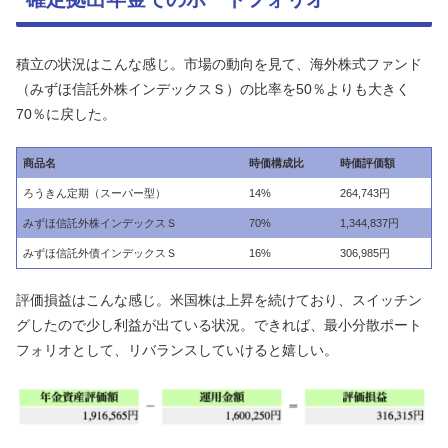
積立の状況はこんな感じ。市場の動向を見て、海外株式ファンド
（みずほ信託外株インデックスＳ）の比率を50％よりも大きく
70％に戻した。
商品名
時価構成比
時価評価額
ろうきん定期（スーパー型）
14%
264,743円
みずほ信託外株インデックスＳ
70%
1,344,837円
みずほ信託外債インデックスＳ
16%
306,985円
評価損益はこんな感じ。米国株は上昇を続けており、スイッチン
グしたので少し利益が出ている状況。できれば、最小分散ポート
フォリオとして、リバランスしていけると嬉しい。