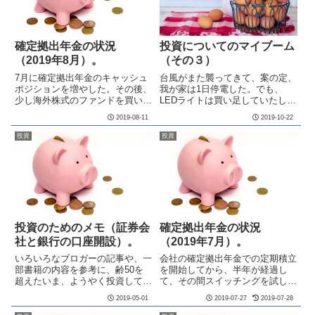
確定拠出年金の状況
投資についてのマイブーム
（2019年8月）。
（その３）
7月に確定拠出年金のキャッシュ
台風がまた襲ってきて、案の定、
ポジションを増やした。その後、
我が家は1日停電した。でも、
少し海外株式のファンドを買い直
LEDライトは買い足していたし、
した。
カセットボンベのガスコンロも用
2019-08-11
2019-10-22
意していたので、前回よりは気持
ちが落ち着いて過ごせた。バルコ
投資
投資
ニーの目隠しの木製のフェンスが
破壊されたのには驚いたが。被
害...
投資のためのメモ（証券会
確定拠出年金の状況
社と銀行の口座開設）。
（2019年7月）。
いろいろなブロガーの記事や、一
会社の確定拠出年金での定期積立
部書籍の内容を参考に、齢50を
を開始してから、半年が経過し
超えたいま、ようやく投資してい
て、その間スイッチングを試し
こうと、スタートしつつある。も
て、約定までの時間を調べてみた
2019-05-01
2019-07-27
2019-07-28
はや手遅れかもしれませんが、や
りしていた。米中貿易摩擦の状況
らないより少しでも実行して、少
から、キャッシュポジションを増