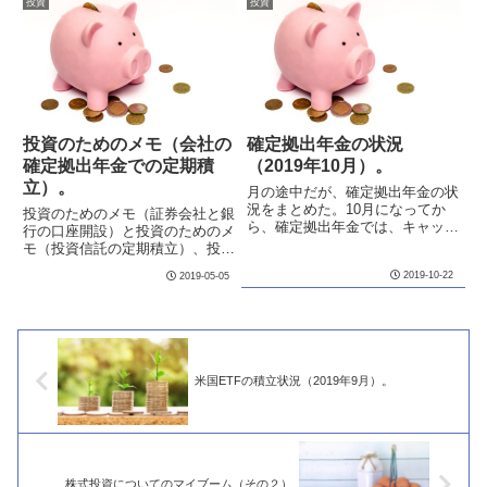
投資
投資
しでもましなこれからの生活につ
やしたほうが良さそうだと思った
なげたいと思っている。もっと
ので、確定拠出年金でも反映して
若...
みた...
投資のためのメモ（会社の
確定拠出年金の状況
確定拠出年金での定期積
（2019年10月）。
立）。
月の途中だが、確定拠出年金の状
況をまとめた。10月になってか
投資のためのメモ（証券会社と銀
ら、確定拠出年金では、キャッシ
行の口座開設）と投資のためのメ
ュポジションを大幅に増やした。
モ（投資信託の定期積立）、投資
というより、海外株式のファンド
のためのメモ（外貨取引と米国
2019-10-22
2019-05-05
の比率を下げた。11月からもと
株、ETF、外貨MMFの定期積
に戻すか検討中。
立）のつづき。前回は、外貨取引
と米国株、ETF、外貨MMFにつ
いて書いた。今回は会社の確定
拠...
米国ETFの積立状況（2019年9月）。
株式投資についてのマイブーム（その２）