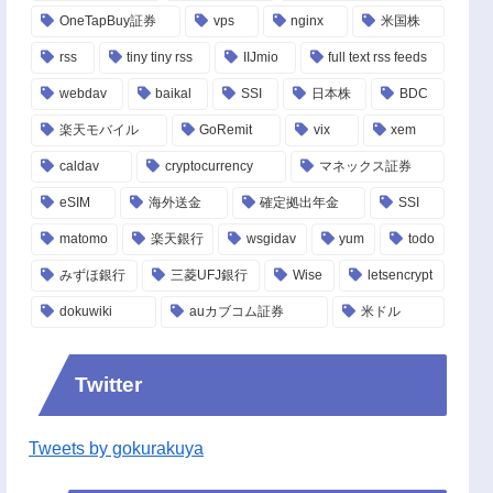
OneTapBuy証券
vps
nginx
米国株
rss
tiny tiny rss
IIJmio
full text rss feeds
webdav
baikal
SSI
日本株
BDC
楽天モバイル
GoRemit
vix
xem
caldav
cryptocurrency
マネックス証券
eSIM
海外送金
確定拠出年金
SSI
matomo
楽天銀行
wsgidav
yum
todo
みずほ銀行
三菱UFJ銀行
Wise
letsencrypt
dokuwiki
auカブコム証券
米ドル
Twitter
Tweets by gokurakuya