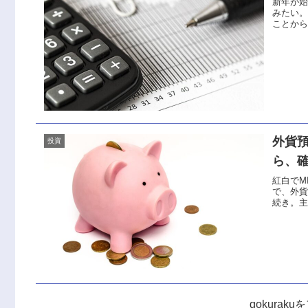
新年が始
みたい
ことか
外貨預
投資
ら、確
紅白でM
で、外貨
続き。主
gokurak