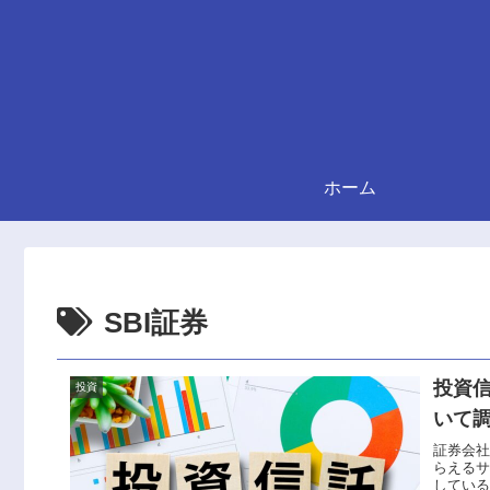
ホーム
SBI証券
投資
投資
いて
証券会
らえる
してい