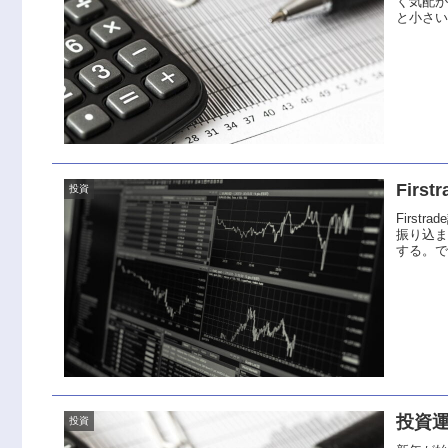
く気配
と小さ
Fir
投資
Firs
振り込
する。で
投資運
投資