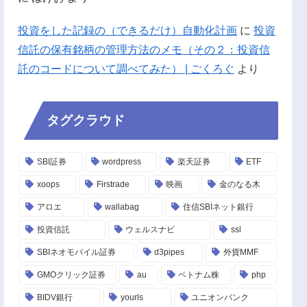
投資をした記録の（できるだけ）自動化計画
に
投資
信託の保有銘柄の管理方法のメモ（その２：投資信
託のコードについて調べてみた） | ごくろぐ
より
タグクラウド
SBI証券
wordpress
楽天証券
ETF
xoops
Firstrade
映画
金のなる木
アロエ
wallabag
住信SBIネット銀行
投資信託
ウェルスナビ
ssl
SBIネオモバイル証券
d3pipes
外貨MMF
GMOクリック証券
au
ベトナム株
php
BIDV銀行
yourls
ユニオンバンク