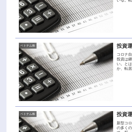
いる。転
投資運
ベトナム株
コロナ
投資は
い。と
か、転居
投資運
ベトナム株
新型コ
の多く