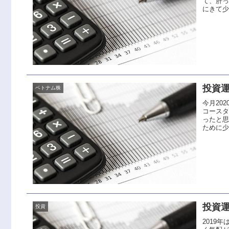
て、肝
にきて少
投資運
ベトナム株
今月20
コース
ったと
ために少
投資運
投資
2019