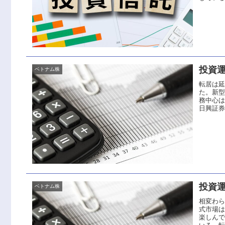
投資運
ベトナム株
転居は
た。新
務中心は
日興証券
投資運
ベトナム株
相変わ
式市場
楽しん