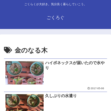
ごくらくが大好き。気分良く暮らしていこう。
ごくろぐ
金のなる木
ハイポネックスが届いたので水や
個人
り
2017-05-06
久しぶりの水遣り
個人