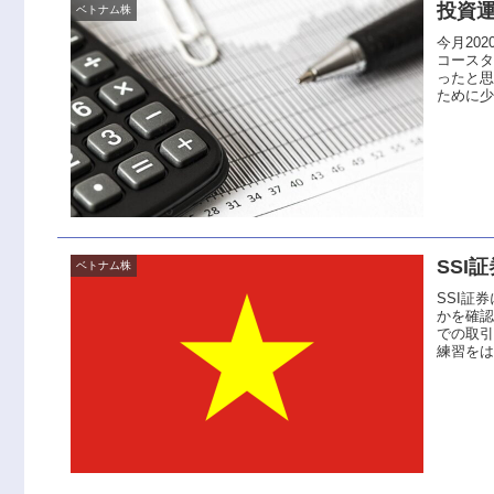
投資運
ベトナム株
今月20
コース
ったと
ために少
SSI
ベトナム株
SSI証
かを確認
での取
練習をは