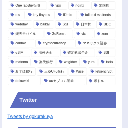
OneTapBuy証券
vps
nginx
米国株
rss
tiny tiny rss
IIJmio
full text rss feeds
webdav
baikal
SSI
日本株
BDC
楽天モバイル
GoRemit
vix
xem
caldav
cryptocurrency
マネックス証券
eSIM
海外送金
確定拠出年金
SSI
matomo
楽天銀行
wsgidav
yum
todo
みずほ銀行
三菱UFJ銀行
Wise
letsencrypt
dokuwiki
auカブコム証券
米ドル
Twitter
Tweets by gokurakuya