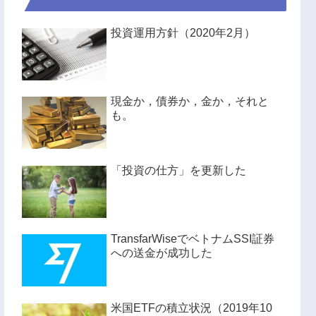
投資運用方針（2020年2月）
現金か，債券か，金か，それと
も。
「投資の仕方」を更新した
TransfarWiseでベトナムSSI証券
への送金が成功した
米国ETFの積立状況（2019年10