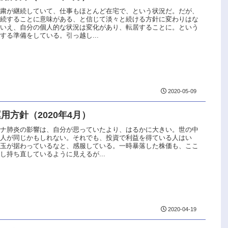
自粛が継続していて、仕事もほとんど在宅で、という状況だ。だが、
継続することに意味がある、と信じて淡々と続ける方針に変わりはな
はいえ、自分の個人的な状況は変化があり、転居することに。という
する準備をしている。引っ越し...
2020-05-09
用方針（2020年4月）
ロナ肺炎の影響は、自分が思っていたより、はるかに大きい。世の中
の人が同じかもしれない。それでも、投資で利益を得ている人はい
っ玉が据わっているなと、感服している。一時暴落した株価も、ここ
し持ち直しているように見えるが...
2020-04-19