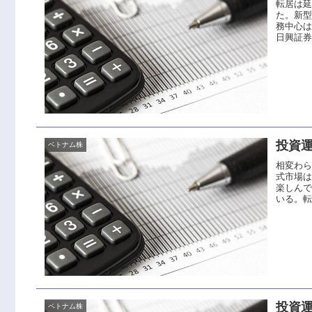
転居は
た。新
務中心は
日興証券
投資運
ベトナム株
相変わ
式市場
楽しん
いる。転
投資運
ベトナム株