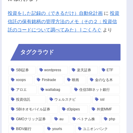
投資をした記録の（できるだけ）自動化計画
に
投資
信託の保有銘柄の管理方法のメモ（その２：投資信
託のコードについて調べてみた） | ごくろぐ
より
タグクラウド
SBI証券
wordpress
楽天証券
ETF
xoops
Firstrade
映画
金のなる木
アロエ
wallabag
住信SBIネット銀行
投資信託
ウェルスナビ
ssl
SBIネオモバイル証券
d3pipes
外貨MMF
GMOクリック証券
au
ベトナム株
php
BIDV銀行
yourls
ユニオンバンク