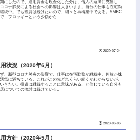
延期にしたので、運用資金を現金化した分は、借入の返済に充当し
型コロナ肺炎による社会への影響は大きいまま。自分の仕事も在宅勤
継続中。でも投資は続けたいので、細々と再構築中である。SMBC
で、フロッギーという少額から...
2020-07-24
用状況（2020年6月）
らず、新型コロナ肺炎の影響で、仕事は在宅勤務が継続中。何故か株
は活気に満ちている。これがこの先どれくらい続くかわからないが、
でいきたい。投資は継続することに意味がある、と信じている自分も
居についての検討は続けている...
2020-06-06
用方針（2020年5月）