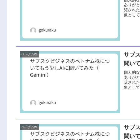
ありがと
奨された
象として
サブ
ベトナム株
聞いて
個人的
ありがと
奨された
象として
サブ
ベトナム株
聞いて