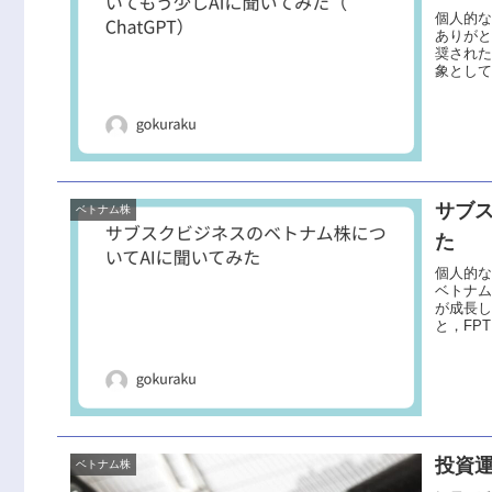
個人的
ありがと
奨された
象として
サブ
ベトナム株
た
個人的
ベトナム
が成長し
と，FPT
投資運
ベトナム株