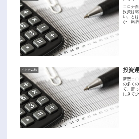
コロナ
投資は
い。と
か、転居
投資運
ベトナム株
新型コ
の多く
て、肝
にきて少