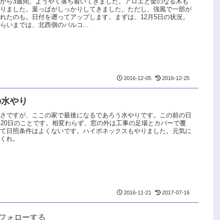
から3週間。ようやく落ち着いてきました。アロエと金のなる木も
わりました。葉っぱがしっかりしてきました。ただし、強風で一部が
れたのも。日付を遡ってアップします。まずは、12月5日の状況。
らいまでは、北西側のバルコ...
2016-12-05
2016-12-25
の水やり
げさですが、ここの家で最後になるであろう水やりです。この前の日
月20日のことです。相変わらず、窓の外は工事の足場とカバーで覆
いて日照条件はよくないです。ハイポネックスもやりました。元気に
おくれ。
2016-11-21
2017-07-16
uをフォローする