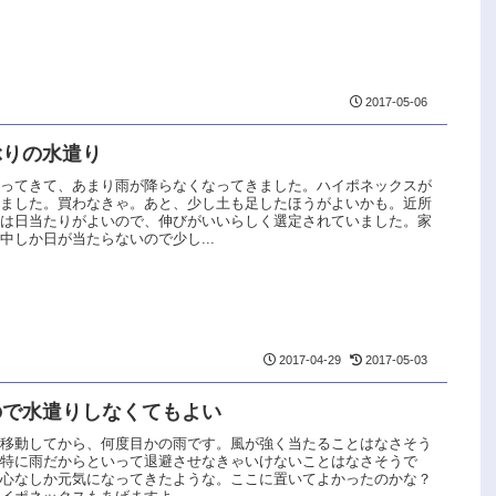
2017-05-06
ぶりの水遣り
なってきて、あまり雨が降らなくなってきました。ハイポネックスが
いました。買わなきゃ。あと、少し土も足したほうがよいかも。近所
エは日当たりがよいので、伸びがいいらしく選定されていました。家
中しか日が当たらないので少し...
2017-04-29
2017-05-03
ので水遣りしなくてもよい
を移動してから、何度目かの雨です。風が強く当たることはなさそう
、特に雨だからといって退避させなきゃいけないことはなさそうで
、心なしか元気になってきたような。ここに置いてよかったのかな？