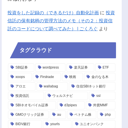
投資をした記録の（できるだけ）自動化計画
に
投資
信託の保有銘柄の管理方法のメモ（その２：投資信
託のコードについて調べてみた） | ごくろぐ
より
タグクラウド
SBI証券
wordpress
楽天証券
ETF
xoops
Firstrade
映画
金のなる木
アロエ
wallabag
住信SBIネット銀行
投資信託
ウェルスナビ
ssl
SBIネオモバイル証券
d3pipes
外貨MMF
GMOクリック証券
au
ベトナム株
php
BIDV銀行
yourls
ユニオンバンク