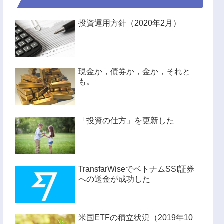
投資運用方針（2020年2月）
現金か，債券か，金か，それと
も。
「投資の仕方」を更新した
TransfarWiseでベトナムSSI証券
への送金が成功した
米国ETFの積立状況（2019年10