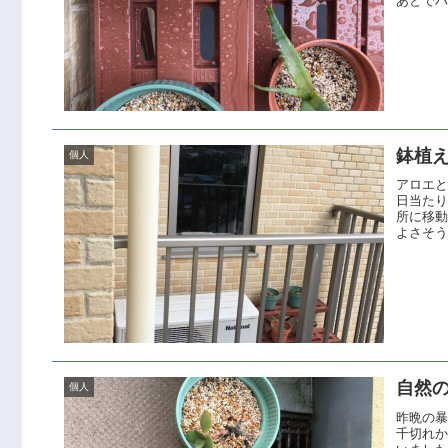
あとで
鉢植
個人
アロエ
日当た
所に移
よさそう
自然の
個人
昨晩の暴
千切れ