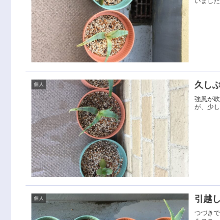
いまし
久し
個人
強風が
が、少
引越し
個人
つづきで