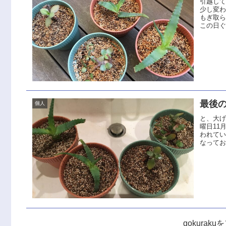
引越して
少し変
もぎ取ら
この日ぐ
最後
個人
と、大
曜日11
われて
なって
gokurak