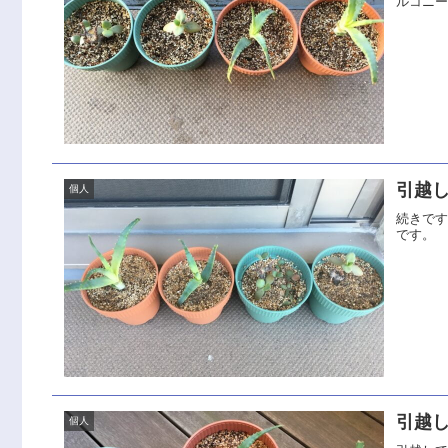
ルコニ
引越し
個人
続きです
です。
引越し
個人