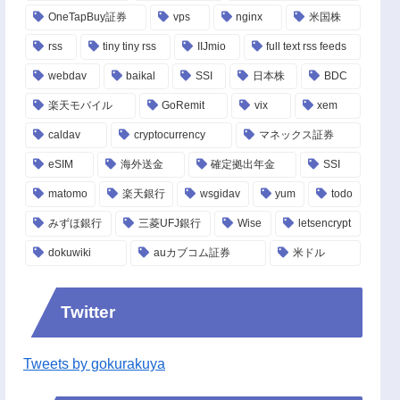
OneTapBuy証券
vps
nginx
米国株
rss
tiny tiny rss
IIJmio
full text rss feeds
webdav
baikal
SSI
日本株
BDC
楽天モバイル
GoRemit
vix
xem
caldav
cryptocurrency
マネックス証券
eSIM
海外送金
確定拠出年金
SSI
matomo
楽天銀行
wsgidav
yum
todo
みずほ銀行
三菱UFJ銀行
Wise
letsencrypt
dokuwiki
auカブコム証券
米ドル
Twitter
Tweets by gokurakuya