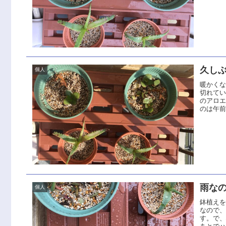
久し
個人
暖かく
切れて
のアロ
のは午前
雨な
個人
鉢植え
なので
す。で