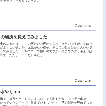
ハイポネックスもあげますよ。
2017-04-01
えの場所を変えてみました
と金のなる木は、ここの所だいぶ暖かくなってきたのですが、やはり
りがよくないせいか、元気がない様子。そこで少し日当たりのいい場
動してみました。バルコニーで狭いのですが、今までのデッキよりは
です。ただし、ここも日当たり...
2017-03-24
水やり＋α
風で、被害が出てしまいました。でも耐えたね。 ２つ目の鉢は、
かかっていたので（でも耐えていましたが）、茎の部分を埋めてしま