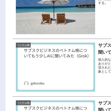
する。
サブ
ベトナム株
聞いて
個人的
ありがと
奨された
象として
サブ
ベトナム株
聞いて