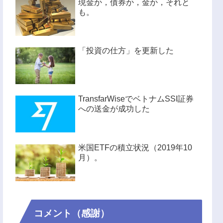
現金か，債券か，金か，それと
も。
「投資の仕方」を更新した
TransfarWiseでベトナムSSI証券
への送金が成功した
米国ETFの積立状況（2019年10
月）。
コメント（感謝）