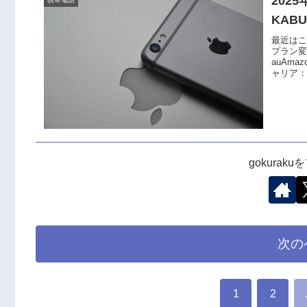
202
KAB
最近はこ
プラン
auAm
ャリア：a
gokurak
次の
1
2