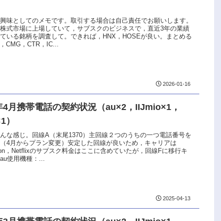
な興味としてのメモです。取引する場合は自己責任でお願いします。
株式市場に上場していて，サブスクのビジネスで，直近3年の業績
ている銘柄を調査して。できれば，HNX，HOSEが良い。まとめる
，CMG，CTR，IC...
2026-01-16
5年4月携帯電話の契約状況（au×2，IIJmio×1，
×1）
んな感じ。回線A（末尾1370）主回線２つのうちの一つ電話番号を
（4月からプラン変更）安定した回線が良いため，キャリアは
azon，Netflixのサブスク料金はここに含めていたが，回線Fに移行キ
u使用機種：...
2025-04-13