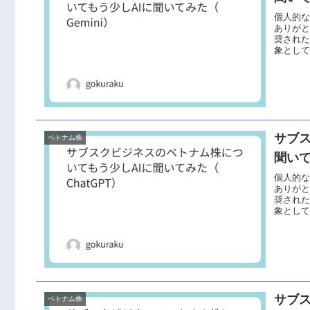
個人的
ありがと
奨された
象として
サブ
ベトナム株
聞いて
個人的
ありがと
奨された
象として
サブ
ベトナム株