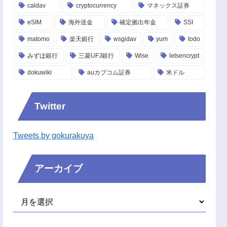
caldav
cryptocurrency
マネックス証券
eSIM
海外送金
確定拠出年金
SSI
matomo
楽天銀行
wsgidav
yum
todo
みずほ銀行
三菱UFJ銀行
Wise
letsencrypt
dokuwiki
auカブコム証券
米ドル
Twitter
Tweets by gokurakuya
アーカイブ