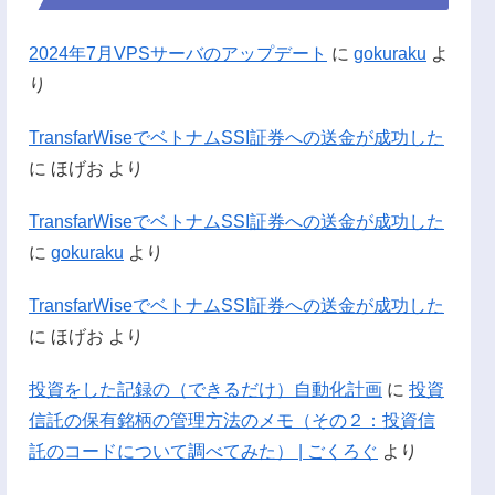
2024年7月VPSサーバのアップデート
に
gokuraku
よ
り
TransfarWiseでベトナムSSI証券への送金が成功した
に
ほげお
より
TransfarWiseでベトナムSSI証券への送金が成功した
に
gokuraku
より
TransfarWiseでベトナムSSI証券への送金が成功した
に
ほげお
より
投資をした記録の（できるだけ）自動化計画
に
投資
信託の保有銘柄の管理方法のメモ（その２：投資信
託のコードについて調べてみた） | ごくろぐ
より