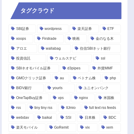
タグクラウド
SBI証券
wordpress
楽天証券
ETF
xoops
Firstrade
映画
金のなる木
アロエ
wallabag
住信SBIネット銀行
投資信託
ウェルスナビ
ssl
SBIネオモバイル証券
d3pipes
外貨MMF
GMOクリック証券
au
ベトナム株
php
BIDV銀行
yourls
ユニオンバンク
OneTapBuy証券
vps
nginx
米国株
rss
tiny tiny rss
IIJmio
full text rss feeds
webdav
baikal
SSI
日本株
BDC
楽天モバイル
GoRemit
vix
xem