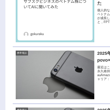
た
個人的
ベトナム
が成長し
と，FPT
202
携帯電話
povo
最近はこ
永久維持
auAm
ャリア：a
携帯電話