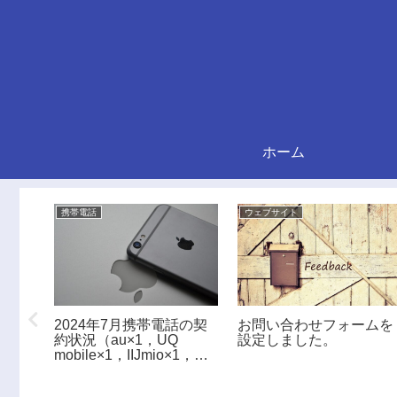
ホーム
携帯電話
ウェブサイト
いる
2024年7月携帯電話の契
お問い合わせフォームを
ント
約状況（au×1，UQ
設定しました。
mobile×1，IIJmio×1，
povo2×１）