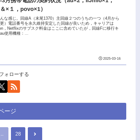
5年3月携帯電話の契約状況（au×2，IIJmio×1，
U＆×１，povo×1）
んな感じ。回線A（末尾1370）主回線２つのうちの一つ（4月から
変更）電話番号を永久維持安定した回線が良いため，キャリアは
azon，Netflixのサブスク料金はここに含めていたが，回線Fに移行キ
u使用機種：...
2025-03-16
uをフォローする
ページ
次
…
28