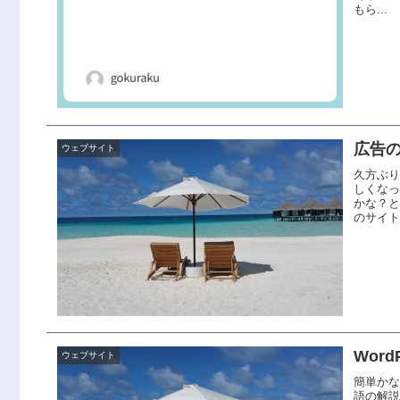
もら...
広告
ウェブサイト
久方ぶ
しくなっ
かな？
のサイト
Word
ウェブサイト
簡単か
語の解