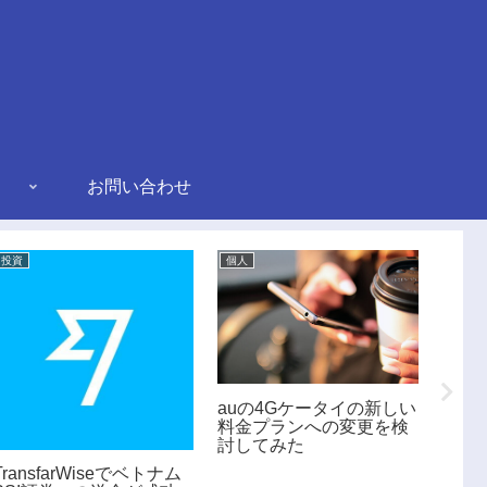
お問い合わせ
投資
個人
投資
投資運
auの4Gケータイの新しい
月）
料金プランへの変更を検
討してみた
TransfarWiseでベトナム