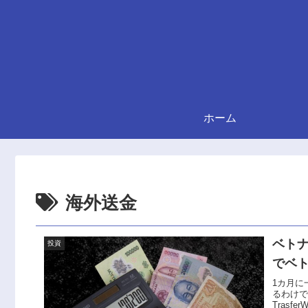
ホーム
海外送金
ベトナ
投資
でベト
1カ月に
るわけで
Tras