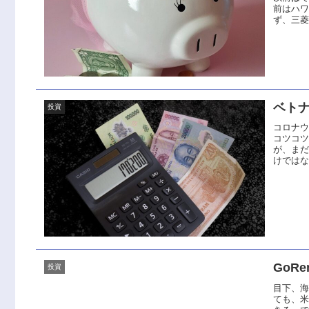
前はハ
ず、三菱U
ベトナ
投資
コロナ
コツコ
が、ま
けではな
GoR
投資
目下、
ても、