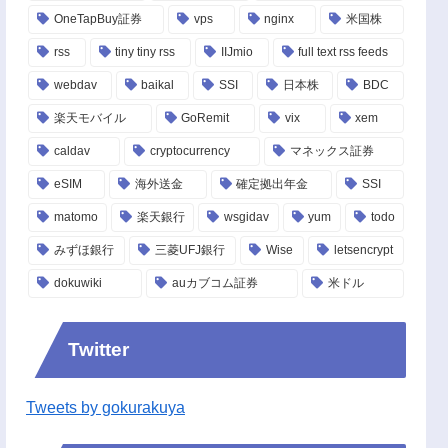
OneTapBuy証券
vps
nginx
米国株
rss
tiny tiny rss
IIJmio
full text rss feeds
webdav
baikal
SSI
日本株
BDC
楽天モバイル
GoRemit
vix
xem
caldav
cryptocurrency
マネックス証券
eSIM
海外送金
確定拠出年金
SSI
matomo
楽天銀行
wsgidav
yum
todo
みずほ銀行
三菱UFJ銀行
Wise
letsencrypt
dokuwiki
auカブコム証券
米ドル
Twitter
Tweets by gokurakuya