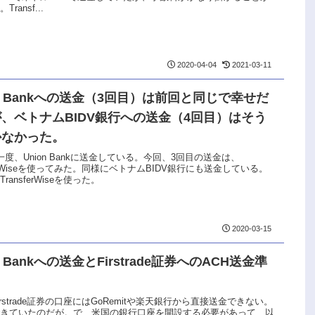
ransf...
2020-04-04
2021-03-11
on Bankへの送金（3回目）は前回と同じで幸せだ
、ベトナムBIDV銀行への送金（4回目）はそう
かなかった。
一度、Union Bankに送金している。今回、3回目の送金は、
sfarWiseを使ってみた。同様にベトナムBIDV銀行にも送金している。
ransferWiseを使った。
2020-03-15
n Bankへの送金とFirstrade証券へのACH送金準
irstrade証券の口座にはGoRemitや楽天銀行から直接送金できない。
できていたのだが。で、米国の銀行口座を開設する必要があって、以