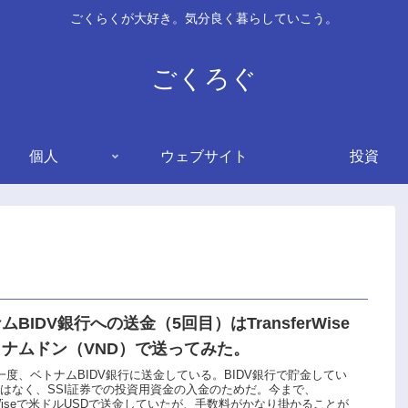
ごくらくが大好き。気分良く暮らしていこう。
ごくろぐ
個人
ウェブサイト
投資
ムBIDV銀行への送金（5回目）はTransferWise
ナムドン（VND）で送ってみた。
一度、ベトナムBIDV銀行に送金している。BIDV銀行で貯金してい
はなく、SSI証券での投資用資金の入金のためだ。今まで、
ferWiseで米ドルUSDで送金していたが、手数料がかなり掛かることが