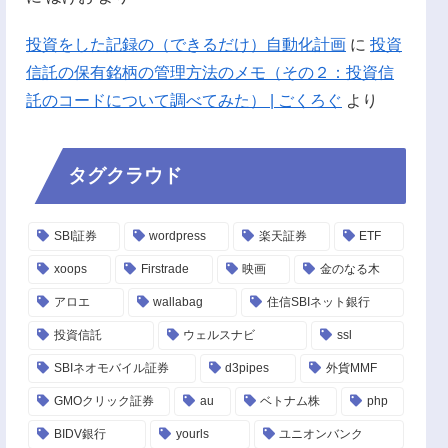
投資をした記録の（できるだけ）自動化計画
に
投資
信託の保有銘柄の管理方法のメモ（その２：投資信
託のコードについて調べてみた） | ごくろぐ
より
タグクラウド
SBI証券
wordpress
楽天証券
ETF
xoops
Firstrade
映画
金のなる木
アロエ
wallabag
住信SBIネット銀行
投資信託
ウェルスナビ
ssl
SBIネオモバイル証券
d3pipes
外貨MMF
GMOクリック証券
au
ベトナム株
php
BIDV銀行
yourls
ユニオンバンク