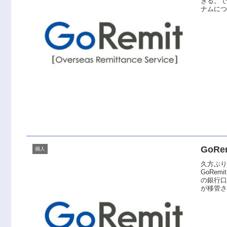
きる。
ナムにつ
GoRe
個人
久方ぶ
GoRe
の銀行口
が移管された