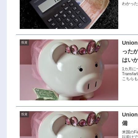
わかった。T
Uni
投資
ったが
はい
1カ月に
Tran
こちらもT
Unio
投資
備
米国のF
以前は