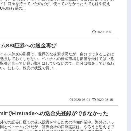
ワイに口座を持っていたのだが、使っていなかったのでもはや使え
FJ銀行系の...
2020-03-01
ムSSI証券への送金再び
ウイルス肺炎の影響で、世界的な株安状況だが、自分でできることは
ツ勉強しておくしかない。ベトナムの株式市場も影響を受けてはいる
だ取引と言ってい良い取引はしていないので、自分は損をしているわ
い。むしろ、株安の状況で買い...
2020-03-01
2020-03-15
emitでFirstradeへの送金先登録ができなかった
海外での証券口座での株式投資をするための準備作業中。海外といっ
米国とベトナムだけだが、証券会社の口座開設は、やろうと思えばで