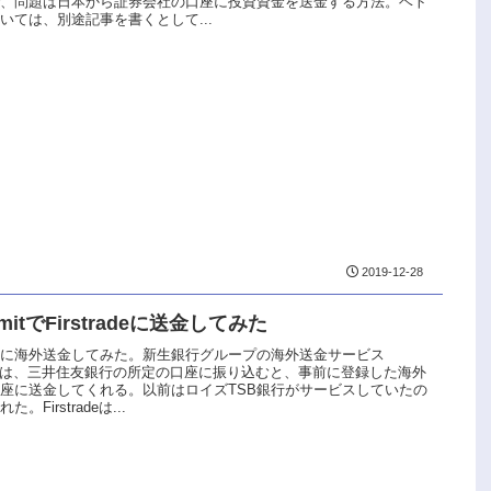
で、問題は日本から証券会社の口座に投資資金を送金する方法。ベト
いては、別途記事を書くとして...
2019-12-28
mitでFirstradeに送金してみた
りに海外送金してみた。新生銀行グループの海外送金サービス
mitは、三井住友銀行の所定の口座に振り込むと、事前に登録した海外
座に送金してくれる。以前はロイズTSB銀行がサービスしていたの
。Firstradeは...