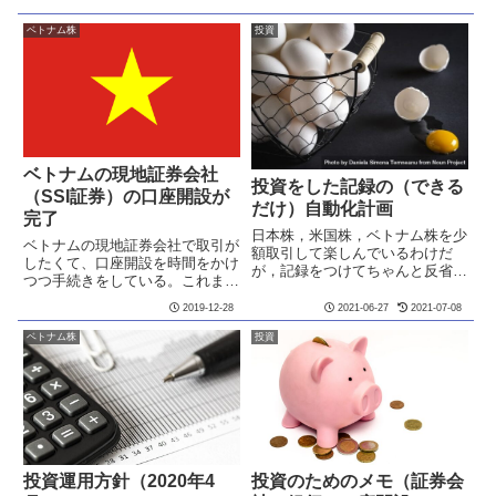
ベトナム株
投資
ベトナムの現地証券会社
投資をした記録の（できる
（SSI証券）の口座開設が
だけ）自動化計画
完了
日本株，米国株，ベトナム株を少
ベトナムの現地証券会社で取引が
額取引して楽しんでいるわけだ
したくて、口座開設を時間をかけ
が，記録をつけてちゃんと反省す
つつ手続きをしている。これまで
るところは反省し，自分の良いと
の経緯は、こちらをご参照。さら
ころは伸ばしていきたいと思って
2019-12-28
2021-06-27
2021-07-08
に、その後の経緯 SSI証券に送る
いる。そのためには，現状のポー
書類は、全部印刷してサインし
ベトナム株
投資
トフォリオの正確な把握と，取引
て、SSI証券の日本語担当の方に
履歴を集計する必要がある。
PDFを送って内容を確認し...
Twi...
投資運用方針（2020年4
投資のためのメモ（証券会