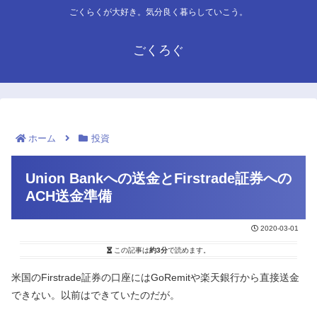
ごくらくが大好き。気分良く暮らしていこう。
ごくろぐ
ホーム
投資
Union Bankへの送金とFirstrade証券への
ACH送金準備
2020-03-01
この記事は
約3分
で読めます。
米国のFirstrade証券の口座にはGoRemitや楽天銀行から直接送金
できない。以前はできていたのだが。