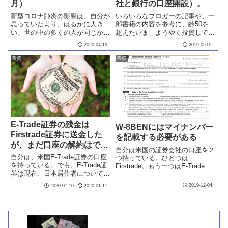
月）
社と銀行の口座開設）。
新型コロナ肺炎の影響は、自分が
いろいろなブロガーの記事や、一
思っていたより、はるかに大き
部書籍の内容を参考に、齢50を
い。世の中の多くの人が同じかも
超えたいま、ようやく投資してい
しれない。それでも、投資で利益
こうと、スタートしつつある。も
2020-04-19
2019-05-01
を得ている人はいて、肝っ玉が据
はや手遅れかもしれませんが、や
わっているなと、感服している。
らないより少しでも実行して、少
投資
投資
一時暴落した株価も、ここにきて
しでもましなこれからの生活につ
少し持ち直しているように見える
なげたいと思っている。もっと
が...
若...
E-Trade証券の残金は
W-8BENにはマイナンバー
Firstrade証券に送金した
を記載する必要がある
が、まだ口座の解約はでき
自分は米国の証券会社の口座を２
ていない
自分は、米国E-Trade証券の口座
つ持っている。ひとつは
を持っている。でも、E-Trade証
Firstrade。もう一つはE-Trade
券は現在、日本居住者についての
だ。E-Tradeの口座は、まだ日本
口座の新規開設が認められていな
人が米国非居住者であっても口座
2019-12-04
2020-01-10
2020-01-11
い。さらに、日本居住者の口座保
の開設ができた時期に、作ってお
有者は、口座を解約するようにア
いた口座だ。数年前に米国非居住
ナウンスされている。自分は日本
者の日本人の口座は...
に住んでいるので、...