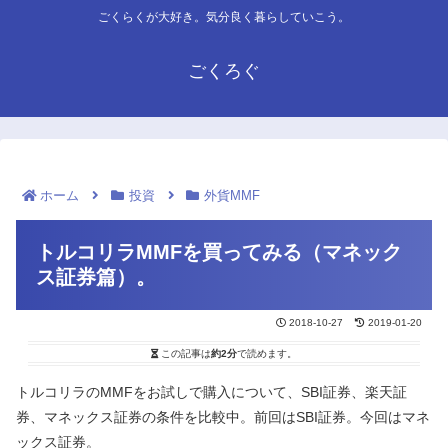
ごくらくが大好き。気分良く暮らしていこう。
ごくろぐ
ホーム
投資
外貨MMF
トルコリラMMFを買ってみる（マネック
ス証券篇）。
2018-10-27
2019-01-20
この記事は
約2分
で読めます。
トルコリラのMMFをお試しで購入について、SBI証券、楽天証
券、マネックス証券の条件を比較中。前回はSBI証券。今回はマネ
ックス証券。