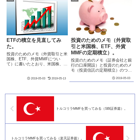
日本円で暴落している状況のよう
ている。外貨預金と米国株、
だ...
ETF、外貨MMFの売買につい...
ETFの積立を見直してみ
投資のためのメモ（外貨取
た。
引と米国株、ETF、外貨
MMFの定期積立）。
投資のためのメモ（外貨取引と米
国株、ETF、外貨MMFについ
投資のためのメモ（証券会社と銀
て）に書いたとおり、米国株、債
行の口座開設）と投資のためのメ
券、不動産のインデックスETFを
モ（投資信託の定期積立）のつづ
定期積立している。ブル3倍とい
き。前回は、投資信託の定期積立
2019-05-03
う、値上がり益を大きく期待して
2019-05-03
2019-05-13
について書いた。今回は外貨取引
選んだETF（SPXL、DRN、
と米国株、ETF、外貨MMFにつ
TMF）と、投資ブロガーの...
いて。自分は投資ブロガーではな
いし、この記事はあくまで自分...
トルコリラMMFを買ってみる（SBI証券篇）。
トルコリラMMFを買ってみる（楽天証券篇）。