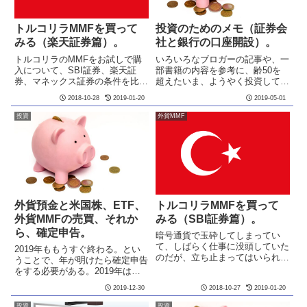
トルコリラMMFを買って
投資のためのメモ（証券会
みる（楽天証券篇）。
社と銀行の口座開設）。
トルコリラのMMFをお試しで購
いろいろなブロガーの記事や、一
入について、SBI証券、楽天証
部書籍の内容を参考に、齢50を
券、マネックス証券の条件を比較
超えたいま、ようやく投資してい
中。前回までにSBI証券とマネッ
こうと、スタートしつつある。も
2018-10-28
2019-01-20
2019-05-01
クス証券を紹介。今回は楽天証
はや手遅れかもしれませんが、や
券。お試しだとここが使いやすい
らないより少しでも実行して、少
投資
外貨MMF
かな。日本円だと200円ちょっと
しでもましなこれからの生活につ
で買える。予めトルコリラを用...
なげたいと思っている。もっと
若...
外貨預金と米国株、ETF、
トルコリラMMFを買って
外貨MMFの売買、それか
みる（SBI証券篇）。
ら、確定申告。
暗号通貨で玉砕してしまってい
て、しばらく仕事に没頭していた
2019年ももうすぐ終わる。とい
のだが、立ち止まってはいられな
うことで、年が明けたら確定申告
いので、調べてみた。トルコ経済
をする必要がある。2019年は、
は、アメリカのトランプ大統領か
いろいろ投資について試してみた
2019-12-30
2018-10-27
2019-01-20
ら締め付けられていて厳しい状況
日々であった。資金はあまり育っ
のようで、トルコリラがドル、対
ていないが、勉強はぼちぼちやっ
投資
投資