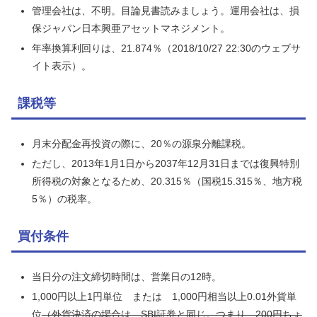
管理会社は、不明。目論見書読みましょう。運用会社は、損
保ジャパン日本興亜アセットマネジメント。
年率換算利回りは、21.874％（2018/10/27 22:30のウェブサ
イト表示）。
課税等
月末分配金再投資の際に、20％の源泉分離課税。
ただし、2013年1月1日から2037年12月31日までは復興特別
所得税の対象となるため、20.315％（国税15.315％、地方税
5％）の税率。
買付条件
当日分の注文締切時間は、営業日の12時。
1,000円以上1円単位 または 1,000円相当以上0.01外貨単
位
（外貨決済の場合は、SBI証券と同じ。つまり、200円ちょ