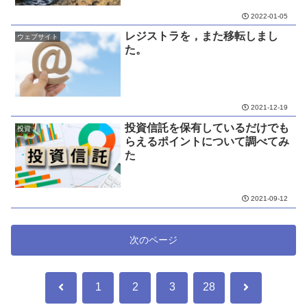
2022-01-05
レジストラを，また移転しまし
ウェブサイト
た。
2021-12-19
投資信託を保有しているだけでも
投資
らえるポイントについて調べてみ
た
2021-09-12
次のページ
前
次
1
2
3
28