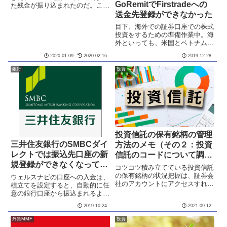
GoRemitでFirstradeへの
た残金が振り込まれたのだ。ここ
まで、長い道のりだった。それに
送金先登録ができなかった
ついては別に報告する。で、
目下、海外での証券口座での株式
BDC関連の銘柄を３つお試し買
投資をするための準備作業中。海
いしてみた。
外といっても、米国とベトナムだ
けだが、証券会社の口座開設は、
2020-01-09
2020-02-16
2019-12-28
やろうと思えばできる。で、問題
は日本から証券会社の口座に投資
銀行
投資
資金を送金する方法。ベトナムに
ついては、別途記事を書くとし
て...
投資信託の保有銘柄の管理
三井住友銀行のSMBCダイ
方法のメモ（その２：投資
レクトでは振込先口座の新
信託のコードについて調べ
規登録ができなくなってい
てみた）
コツコツ積み立てている投資信託
た。
の保有銘柄の状況把握は、証券会
ウェルスナビの口座への入金は、
社のアカウントにアクセスすれば
積立てを設定すると、自動的に任
よいのだが、Googleスプレッド
意の銀行口座から振込まれるよう
シートで管理したい。そのため
にできるが、引落日に即時にウェ
2019-10-24
2021-09-12
に，今回は投資信託を識別するコ
ルスナビの口座に着金するわけで
ードについて調べてみた。投資信
はない。三井住友銀行には、定額
外貨MMF
投資
託の保有銘柄をGoogleス...
自動送金《きちんと振込》という