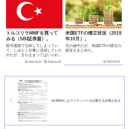
サービスがあって、指定日に自
動...
トルコリラMMFを買って
米国ETFの積立状況（2019
みる（SBI証券篇）。
年10月）。
暗号通貨で玉砕してしまってい
月の途中だが、米国ETFの積立の
て、しばらく仕事に没頭していた
状況もまとめた。
のだが、立ち止まってはいられな
いので、調べてみた。トルコ経済
2019-10-22
2018-10-27
2019-01-20
は、アメリカのトランプ大統領か
ら締め付けられていて厳しい状況
のようで、トルコリラがドル、対
日本円で暴落している状況のよう
だ...
W-8BENにはマイナンバーを記載する必要がある