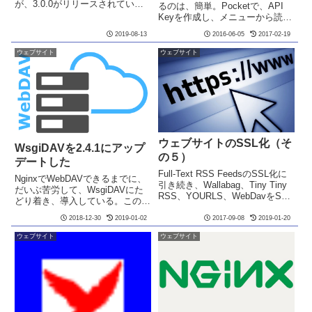
が、3.0.0がリリースされていた
るのは、簡単。Pocketで、API
ので、VPSで更新してみた。メ
Keyを作成し、メニューから読み
ジャーバージョンアップでしょう
込むだけです。ただし、自分の場
2019-08-13
2016-06-05
2017-02-19
ね。詳しくはみていないが、色々
合、13,000データ以上もあり、読
と変わったいる様子。さて、更新
み込むのに一苦労。タイムアウト
ウェブサイト
ウェブサイト
方法は、2.4.1にアッ...
頻発です。Php-fpmやNginxの
設...
ウェブサイトのSSL化（そ
WsgiDAVを2.4.1にアップ
の５）
デートした
Full-Text RSS FeedsのSSL化に
NginxでWebDAVできるまでに、
引き続き、Wallabag、Tiny Tiny
だいぶ苦労して、WsgiDAVにた
RSS、YOURLS、WebDavをSSL
どり着き、導入している。この
化した。もちろんSSL証明書は、
WsgiDAVは、3.0のプレリリース
Let's Encryptです。簡単ですか
2018-12-30
2019-01-02
2017-09-08
2019-01-20
が出ていて、もうすぐメジャーア
ら。それはそうと、TLSの...
ップデートがある様子。まだαバ
ウェブサイト
ウェブサイト
ージョンなので、2.1.0から2.4.1
に...