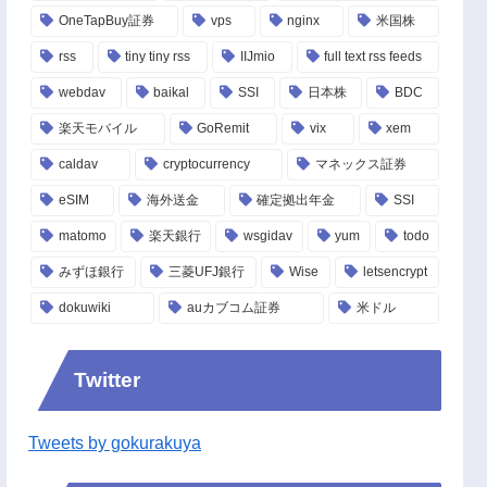
OneTapBuy証券
vps
nginx
米国株
rss
tiny tiny rss
IIJmio
full text rss feeds
webdav
baikal
SSI
日本株
BDC
楽天モバイル
GoRemit
vix
xem
caldav
cryptocurrency
マネックス証券
eSIM
海外送金
確定拠出年金
SSI
matomo
楽天銀行
wsgidav
yum
todo
みずほ銀行
三菱UFJ銀行
Wise
letsencrypt
dokuwiki
auカブコム証券
米ドル
Twitter
Tweets by gokurakuya