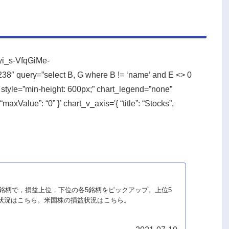
Iyi_s-VfqGiMe-
query=”select B, G where B != ‘name’ and E <> 0
tyle=”min-height: 600px;” chart_legend=”none”
“maxValue”: “0” }’ chart_v_axis='{ “title”: “Stocks”,
有銘柄で，損益上位，下位の各5銘柄をピックアップ。上位5
状況はこちら。米国株の損益状況はこちら。