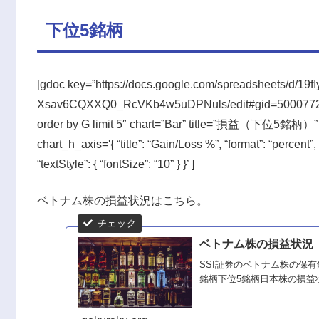
下位5銘柄
[gdoc key=”https://docs.google.com/spreadsheets/d/19f
Xsav6CQXXQ0_RcVKb4w5uDPNuls/edit#gid=500077238″ 
order by G limit 5″ chart=”Bar” title=”損益（下位5銘柄）” s
chart_h_axis='{ “title”: “Gain/Loss %”, “format”: “percent”, 
“textStyle”: { “fontSize”: “10” } }’ ]
ベトナム株の損益状況はこちら。
ベトナム株の損益状況
SSI証券のベトナム株の保
銘柄下位5銘柄日本株の損益