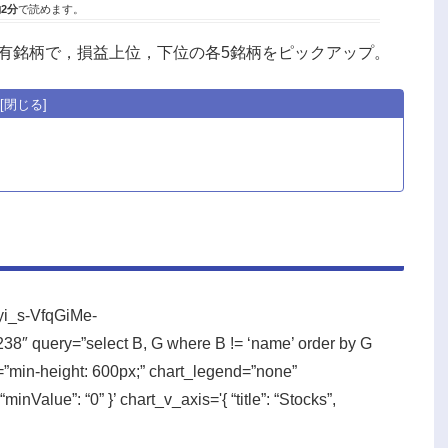
2分
で読めます。
保有銘柄で，損益上位，下位の各5銘柄をピックアップ。
Iyi_s-VfqGiMe-
query=”select B, G where B != ‘name’ order by G
min-height: 600px;” chart_legend=”none”
“minValue”: “0” }’ chart_v_axis='{ “title”: “Stocks”,