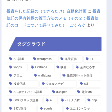
投資をした記録の（できるだけ）自動化計画
に
投資
信託の保有銘柄の管理方法のメモ（その２：投資信
託のコードについて調べてみた） | ごくろぐ
より
タグクラウド
SBI証券
wordpress
楽天証券
ETF
xoops
Firstrade
映画
金のなる木
アロエ
wallabag
住信SBIネット銀行
投資信託
ウェルスナビ
ssl
SBIネオモバイル証券
d3pipes
外貨MMF
GMOクリック証券
au
ベトナム株
php
BIDV銀行
yourls
ユニオンバンク