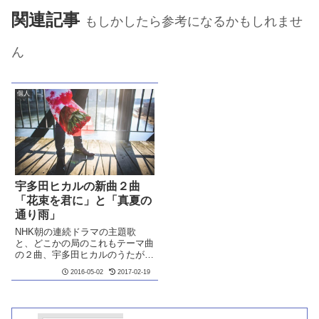
関連記事
もしかしたら参考になるかもしれませ
ん
個人
宇多田ヒカルの新曲２曲
「花束を君に」と「真夏の
通り雨」
NHK朝の連続ドラマの主題歌
と、どこかの局のこれもテーマ曲
の２曲、宇多田ヒカルのうたが、
正式にリリースされました。オン
2016-05-02
2017-02-19
ライン配信は、複数で取り扱って
いるようですが、自分はiTunes
Storeから手に入れました。いい
ですね。聞いているうち...