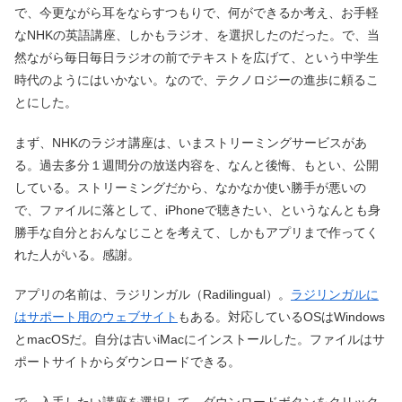
で、今更ながら耳をならすつもりで、何ができるか考え、お手軽
なNHKの英語講座、しかもラジオ、を選択したのだった。で、当
然ながら毎日毎日ラジオの前でテキストを広げて、という中学生
時代のようにはいかない。なので、テクノロジーの進歩に頼るこ
とにした。
まず、NHKのラジオ講座は、いまストリーミングサービスがあ
る。過去多分１週間分の放送内容を、なんと後悔、もとい、公開
している。ストリーミングだから、なかなか使い勝手が悪いの
で、ファイルに落として、iPhoneで聴きたい、というなんとも身
勝手な自分とおんなじことを考えて、しかもアプリまで作ってく
れた人がいる。感謝。
アプリの名前は、ラジリンガル（Radilingual）。
ラジリンガルに
はサポート用のウェブサイト
もある。対応しているOSはWindows
とmacOSだ。自分は古いiMacにインストールした。ファイルはサ
ポートサイトからダウンロードできる。
で、入手したい講座を選択して、ダウンロードボタンをクリック