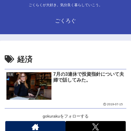
ごくらくが大好き。気分良く暮らしていこう。
ごくろぐ
経済
7月の3連休で投資指針について夫
投資
婦で話してみた。
2019-07-15
gokurakuをフォローする