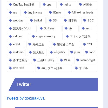
OneTapBuy証券
vps
nginx
米国株
rss
tiny tiny rss
IIJmio
full text rss feeds
webdav
baikal
SSI
日本株
BDC
楽天モバイル
GoRemit
vix
xem
caldav
cryptocurrency
マネックス証券
eSIM
海外送金
確定拠出年金
SSI
matomo
楽天銀行
wsgidav
yum
todo
みずほ銀行
三菱UFJ銀行
Wise
letsencrypt
dokuwiki
auカブコム証券
米ドル
Twitter
Tweets by gokurakuya