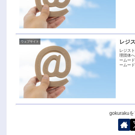
レジ
ウェブサイト
レジス
理団体
ームード
ームード
gokurak