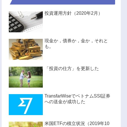
投資運用方針（2020年2月）
現金か，債券か，金か，それと
も。
「投資の仕方」を更新した
TransfarWiseでベトナムSSI証券
への送金が成功した
米国ETFの積立状況（2019年10