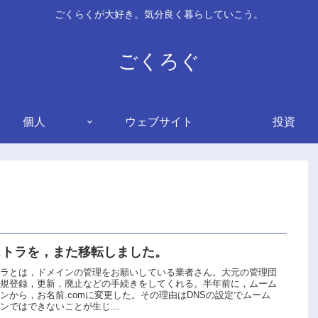
ごくらくが大好き。気分良く暮らしていこう。
ごくろぐ
個人
ウェブサイト
投資
ストラを，また移転しました。
トラとは，ドメインの管理をお願いしている業者さん。大元の管理団
新規登録，更新，廃止などの手続きをしてくれる。半年前に，ムーム
ンから，お名前.comに変更した。その理由はDNSの設定でムーム
ンではできないことが生じ...