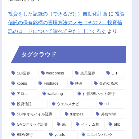
投資をした記録の（できるだけ）自動化計画
に
投資
信託の保有銘柄の管理方法のメモ（その２：投資信
託のコードについて調べてみた） | ごくろぐ
より
タグクラウド
SBI証券
wordpress
楽天証券
ETF
xoops
Firstrade
映画
金のなる木
アロエ
wallabag
住信SBIネット銀行
投資信託
ウェルスナビ
ssl
SBIネオモバイル証券
d3pipes
外貨MMF
GMOクリック証券
au
ベトナム株
php
BIDV銀行
yourls
ユニオンバンク